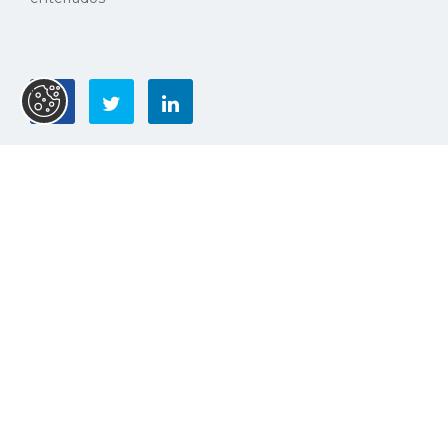
© Copyright 2026. All rights reserved.
Política de Privacidade
|
Livro de Reclamações
Design by
ativait
| development by
designbinário
Notícias Relacionadas