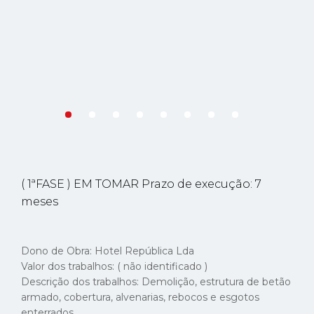
VAMOS TRABALHAR JUNTOS.
geral@engcon.pt
Rua João Chagas 53A, Piso 1, 1499-039 Cruz Quebrada -
( 1ªFASE ) EM TOMAR Prazo de execução: 7
Dafundo, Oeiras - Portugal
meses
(+351) 214 181 440
*
Dono de Obra: Hotel República Lda
Facebook
Instagram
Linkedin
Valor dos trabalhos: ( não identificado )
Descrição dos trabalhos: Demolição, estrutura de betão
*(Custo de chamada para rede fixa nacional)
armado, cobertura, alvenarias, rebocos e esgotos
enterrados