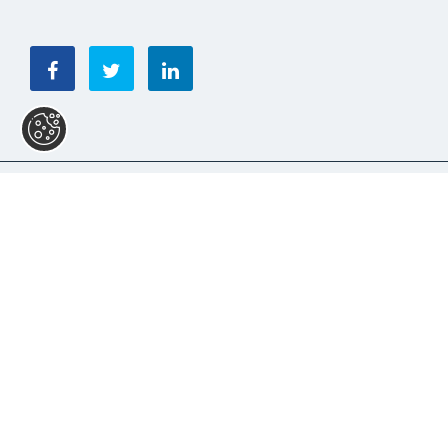
*(Custo de chamada para rede fixa nacional)
© Copyright 2026. All rights reserved.
Política de Privacidade
|
Livro de Reclamações
Design by
ativait
| development by
designbinário
Notícias Relacionadas