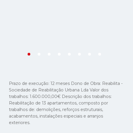
VAMOS TRABALHAR JUNTOS.
geral@engcon.pt
Rua João Chagas 53A, Piso 1, 1499-039 Cruz Quebrada -
Prazo de execução: 12 meses
Dono de Obra: Reabilita -
Dafundo, Oeiras - Portugal
Sociedade de Reabilitação Urbana Lda
Valor dos
trabalhos: 1.600.000,00€
Descrição dos trabalhos:
(+351) 214 181 440
*
Reabilitação de 13 apartamentos, composto por
trabalhos de: demolições, reforços estruturais,
acabamentos, instalações especiais e arranjos
Facebook
Instagram
Linkedin
exteriores.